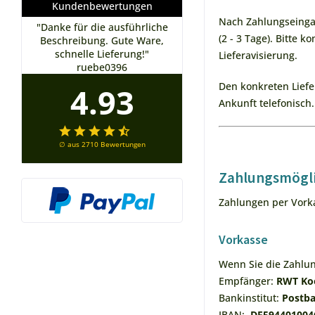
Kundenbewertungen
Nach Zahlungseingan
"Danke für die ausführliche
"Schnelle Lieferung, alles Top,
Beschreibung. Gute Ware,
(2 - 3 Tage). Bitte 
immer wieder gern"
schnelle Lieferung!"
muskelsven
Lieferavisierung.
ruebe0396
4.93
Den konkreten Liefer
Ankunft telefonisch.
∅ aus 2710 Bewertungen
Zahlungsmögl
Zahlungen per Vorka
Vorkasse
Wenn Sie die Zahlun
Empfänger:
RWT Ko
Bankinstitut:
Postb
IBAN:
DE594401004