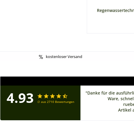
Regenwassertechn
kostenloser Versand
4.93
"Danke für die ausführ
Ware, schnel
∅ aus 2710 Bewertungen
rueb
Artikel